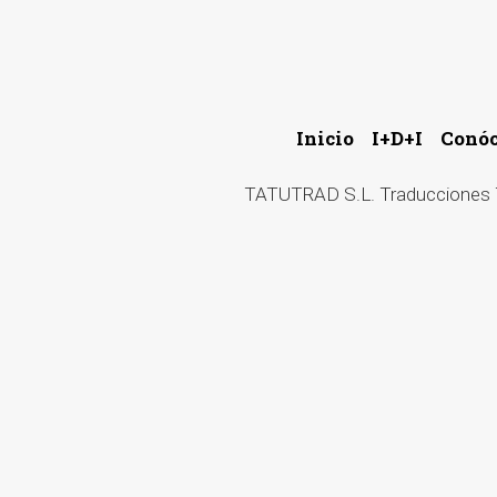
Inicio
I+D+I
Conó
TATUTRAD S.L. Traducciones Té