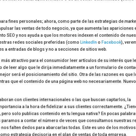
 para fines personales; ahora, como parte de las estrategias de
marke
pulsar las ventas de todo negocio, ya que aumenta las apariciones 
nto SEO y nos ayuda a que los motores indexen el contenido de nues
uestras redes sociales preferidas (como
LinkedIn
o
Facebook
), ver
s a entradas de blogs y no a secciones de sitios web.
s atractivo para el consumidor leer artículos de su interés que l
ho de leer algo que le dirija inmediatamente a un formulario de conta
ejor será el posicionamiento del sitio. Otra de las razones es que 
ntras que el contenido de una página web no necesariamente. Nuev
boran con clientes internacionales o las que buscan captarlos, la
importancia a la hora de fidelizar a sus clientes correctamente
.
¿Tien
o, pero solo publicas contenido en tu lengua nativa? En pocas palabra
os paramos a contar el número de veces que consultamos nuestras r
 nos falten dedos para abarcarlas todas. Este es uno de los motivos
omo estrategia decisoria en el plan de ventas de toda empresa.