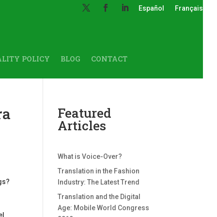
Español
Français
LITY POLICY
BLOG
CONTACT
ra
Featured
Articles
What is Voice-Over?
Translation in the Fashion
ogs?
Industry: The Latest Trend
Translation and the Digital
Age: Mobile World Congress
el