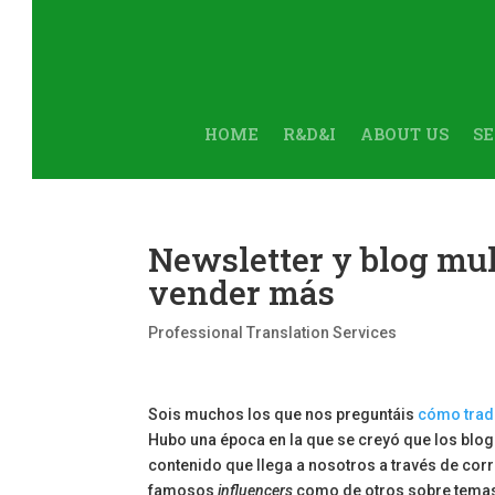
HOME
R&D&I
ABOUT US
SE
Newsletter y blog mul
vender más
Professional Translation Services
Sois muchos los que nos preguntáis
cómo tradu
Hubo una época en la que se creyó que los blogs 
contenido que llega a nosotros a través de cor
famosos
influencers
como de otros sobre temas 