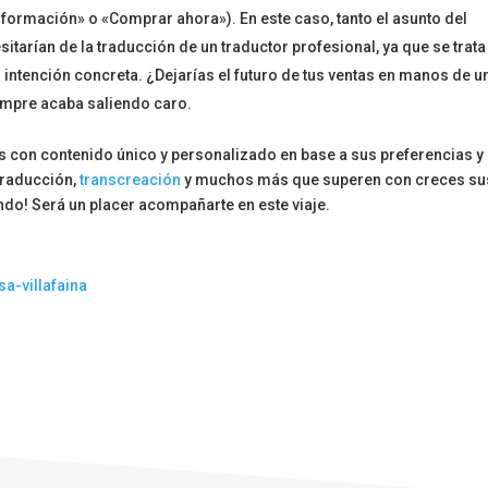
información» o «Comprar ahora»). En este caso, tanto el asunto del
itarían de la traducción de un traductor profesional, ya que se trata
 intención concreta. ¿Dejarías el futuro de tus ventas en manos de u
iempre acaba saliendo caro.
ales con contenido único y personalizado en base a sus preferencias y
traducción,
transcreación
y muchos más que superen con creces su
endo! Será un placer acompañarte en este viaje.
sa-villafaina