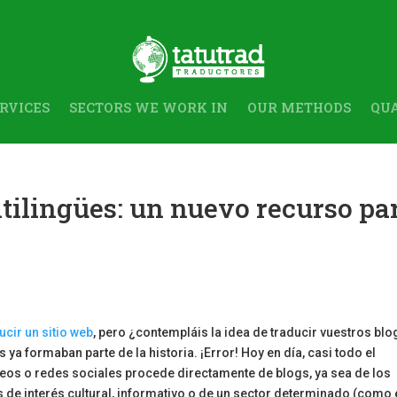
RVICES
SECTORS WE WORK IN
OUR METHODS
QUA
tilingües: un nuevo recurso pa
cir un sitio web
, pero ¿contempláis la idea de traducir vuestros bl
ya formaban parte de la historia. ¡Error! Hoy en día, casi todo el
reos o redes sociales procede directamente de blogs, ya sea de los
de interés cultural, informativo o de un sector determinado (como 