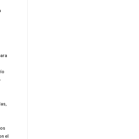
a
para
vío
o
das,
ros
on el