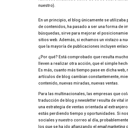
nuestro).
En un principio, el blog únicamente se utilizaba
de contenidos, ha pasado a ser una forma de im
búsquedas, sirve para mejorar el posicionamie
sitios web. Además, si echamos un vistazo a n
que la mayoría de publicaciones incluyen enlace
¿Por qué? Está comprobado que resulta mucho má
lleven a realizar otra acción, que el simple hec
Es más, cuanto más tiempo pase en dicha web, m
artículos de blog cambian constantemente, mie
contenido, nuevas miradas, nuevas ventas.
Para las multinacionales, las empresas que cola
traducción de blog y
newsletter
resulta de vital 
una estrategia de ventas orientada al extranjer
estás perdiendo tiempo y oportunidades. Si n
sociales y nuestro correo al día, probablemente
los que se ha ido afianzando el
email marketing
c