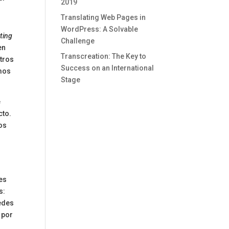
2019
Translating Web Pages in
WordPress: A Solvable
ting
Challenge
en
Transcreation: The Key to
tros
Success on an International
emos
Stage
e
cto.
los
o
es
s:
edes
 por