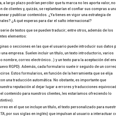
a largo plazo podrían percibir que tu marca no les aporta valor, no
n de clientes y, quizás, se replantearían el confiar sus compras a un
anear y publicar contenidos. ¿Ya tienes en vigor una estrategia de
nales? ¿A qué esperas para dar el salto internacional?
serie de textos que se pueden traducir; entre otros, además de los
entes elementos:
páginas o secciones en las que el usuario puede introducir sus datos 
 una empresa. Suelen incluir un título, un texto introductorio, varios
 nombre, correo electrónico…) y un texto para la aceptación del en
nuevo RGPD). Además, cada formulario suele ir seguido de un corre
cirse. Estos formularios, en función de la herramienta que se elija
con una traducción automática. No obstante, es importante que
estra reputación al dejar lugar a errores y traducciones equivoca
l contenido para nuestros clientes, les estaríamos ofreciendo lo
intivo).
rreo en el que se incluye un título, el texto personalizado para nuest
CTA
, por sus siglas en inglés) que impulsan al usuario a interactuar c