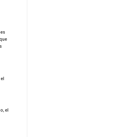
les
 que
s
s
 el
o, el